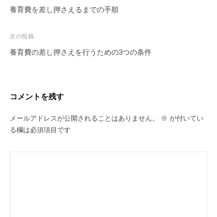
稿
養育費を差し押さえるまでの手順
ナ
ビ
次の投稿
ゲ
養育費の差し押さえを行うための3つの条件
ー
シ
ョ
コメントを残す
ン
メールアドレスが公開されることはありません。
※
が付いてい
る欄は必須項目です