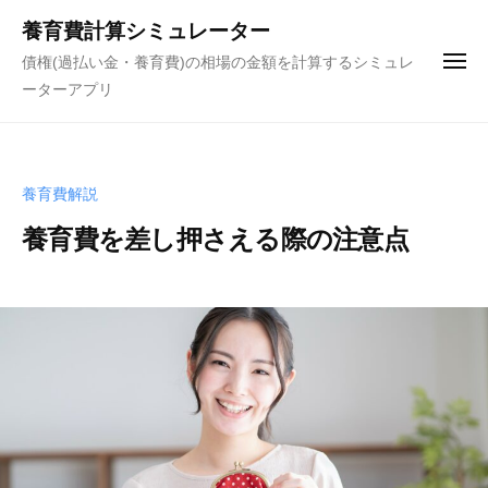
ュ
コ
ー
養育費計算シミュレーター
ン
債権(過払い金・養育費)の相場の金額を計算するシミュレ
メ
テ
ニ
ーターアプリ
ュ
ン
ー
ツ
へ
ス
養育費解説
キ
養育費を差し押さえる際の注意点
ッ
プ
2
b
/
0
y
0
2
債
件
1
権
の
年
(
コ
7
過
メ
月
払
ン
2
い
ト