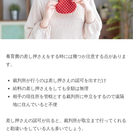
2
金
日
・
養
育
費
)
計
算
養育費の差し押さえをする時には幾つか注意する点がありま
シ
す。
ミ
ュ
レ
裁判所が行うのは差し押さえの認可を出すだけ
ー
給料の差し押さえをしても全額は無理
タ
相手の現住所を管轄とする裁判所に申立をするので遠隔
ー
地に住んでいると不便
差し押さえの認可が出ると、裁判所が取立まで行ってくれる
と勘違いをしている人も多いでしょう。