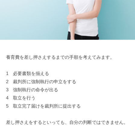
2
金
日
・
養
育
費
)
計
算
養育費を差し押さえするまでの手順を考えてみます。
シ
ミ
1 必要書類を揃える
ュ
レ
2 裁判所に強制執行の申立をする
ー
3 強制執行の命令が出る
タ
4 取立を行う
ー
5 取立完了届けを裁判所に提出する
差し押さえをするといっても、自分の判断ではできません。