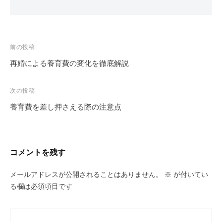
投
前の投稿
稿
再婚による養育費の変化を徹底解説
ナ
ビ
次の投稿
ゲ
養育費を差し押さえる際の注意点
ー
シ
ョ
コメントを残す
ン
メールアドレスが公開されることはありません。
※
が付いてい
る欄は必須項目です