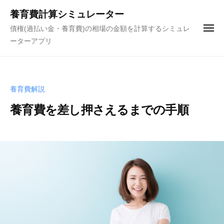
ュ
コ
ー
養育費計算シミュレーター
ン
債権(過払い金・養育費)の相場の金額を計算するシミュレ
メ
テ
ニ
ーターアプリ
ュ
ン
ー
ツ
へ
ス
養育費解説
キ
養育費を差し押さえるまでの手順
ッ
プ
2
b
/
0
y
0
2
債
件
1
権
の
年
(
コ
7
過
メ
月
払
ン
2
い
ト